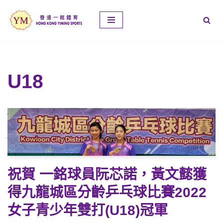
Skip
to
content
U18
祝賀 一銘球員阮芯諾，黃文懿獲
得九龍城區分齡乒乓球比賽2022
女子青少年雙打(U18)冠軍