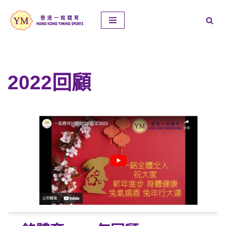
Skip
to
content
2022回顧