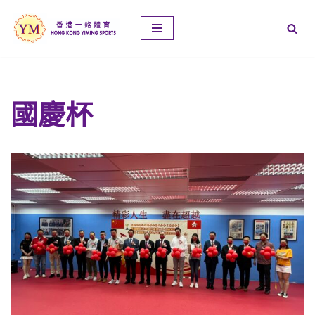
Skip
to
content
國慶杯