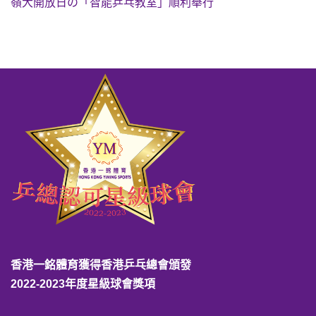
嶺大開放日の「智能乒乓教室」順利舉行
香港一銘體育獲得香港乒乓總會頒發
2022-2023年度星級球會獎項