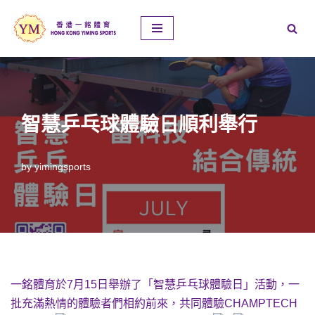
Skip
to
content
智慧乒乓球體驗日順利舉行
by
yimingsports
一銘體育於7月15日舉辦了「智慧乒乓球體驗日」活動，一
批充滿熱情的體驗者們相約前來，共同體驗CHAMPTECH