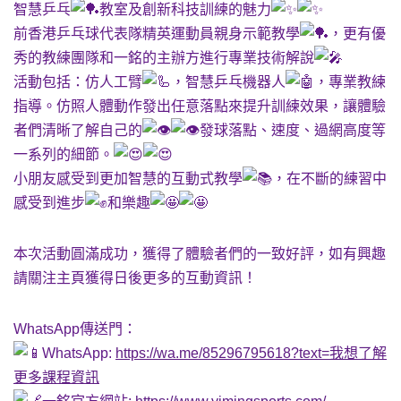
智慧乒乓
教室及創新科技訓練的魅力
前香港乒乓球代表隊精英運動員親身示範教學
，更有優
秀的教練團隊和一銘的主辦方進行專業技術解說
活動包括：仿人工臂
，智慧乒乓機器人
，專業教練
指導。仿照人體動作發出任意落點來提升訓練效果，讓體驗
者們清晰了解自己的
發球落點、速度、過網高度等
一系列的細節。
小朋友感受到更加智慧的互動式教學
，在不斷的練習中
感受到進步
和樂趣
本次活動圓滿成功，獲得了體驗者們的一致好評，如有興趣
請關注主頁獲得日後更多的互動資訊！
WhatsApp傳送門：
WhatsApp:
https://wa.me/85296795618?text=我想了解
更多課程資訊