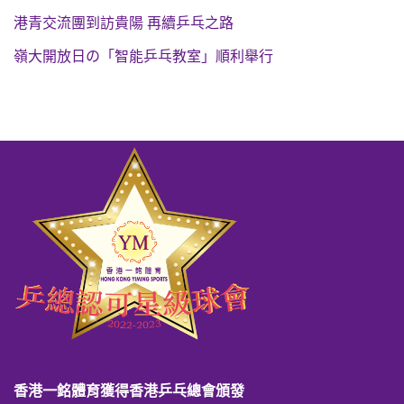
港青交流團到訪貴陽 再續乒乓之路
嶺大開放日の「智能乒乓教室」順利舉行
香港一銘體育獲得香港乒乓總會頒發