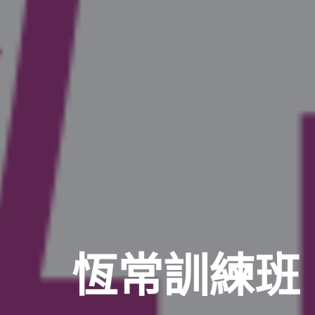
恆常訓練班