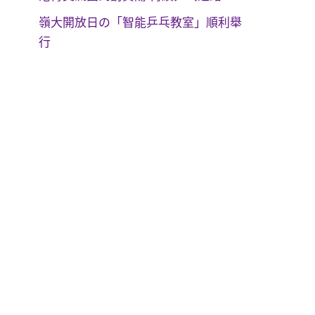
嶺大開放日の「智能乒乓教室」順利舉
行