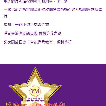
數字體育走進校園篇之新篇章：第二擊
一銘協辦之數字體育走進校園開幕啟動禮暨互動體驗成功舉
行
福州：一銘小球員交流之旅
港青交流團到訪貴陽 再續乒乓之路
嶺大開放日の「智能乒乓教室」順利舉行