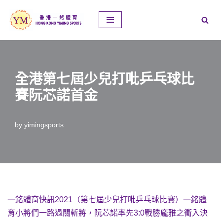
Skip
to
content
全港第七屆少兒打吡乒乓球比
賽阮芯諾首金
by
yimingsports
一銘體育快訊2021（第七屆少兒打吡乒乓球比賽）一銘體
育小將們一路過關斬將，阮芯諾率先3:0戰勝龐雅之衝入決