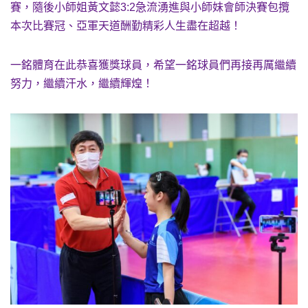
賽，隨後小師姐黃文懿3:2急流湧進與小師妹會師決賽包攬
本次比賽冠、亞軍天道酬勤精彩人生盡在超越！
一銘體育在此恭喜獲獎球員，希望一銘球員們再接再厲繼續
努力，繼續汗水，繼續輝煌！