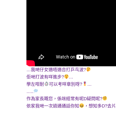
…我哋仔女適唔適合打乒乓波?
佢哋打波有咩進步?
…
學左咁耐
可以考咩章別呀?
…
…..
作為家長嘅您，係咪經常有呢D疑問呢?
依家我哋一次過通通話你知
，想知多D?去片