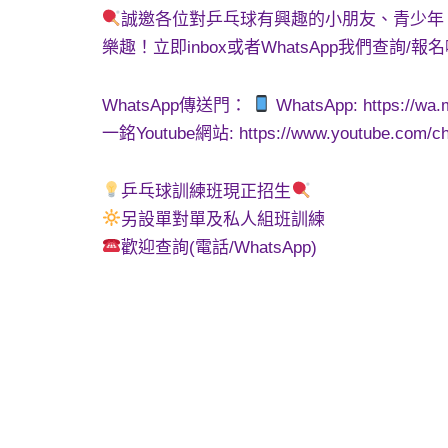
誠邀各位對乒乓球有興趣的小朋友、青少年
樂趣！立即inbox或者WhatsApp我們查詢/報
WhatsApp傳送門：
WhatsApp: https:/
一銘Youtube網站: https://www.youtube.com/
乒乓球訓練班現正招生
另設單對單及私人組班訓練
歡迎查詢(電話/WhatsApp)
#樂趣 #健康 #運動 #乒乓球訓練班 #暑期班 
球訓練中心 #tabletennis #小學組 #恆常
乓球 #兒童乒乓球 #青少年乒乓球 #長沙灣 #香
全港獨家