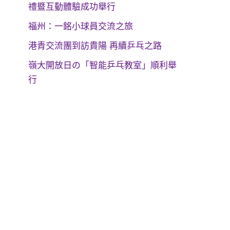
禮暨互動體驗成功舉行
福州：一銘小球員交流之旅
港青交流團到訪貴陽 再續乒乓之路
嶺大開放日の「智能乒乓教室」順利舉
行