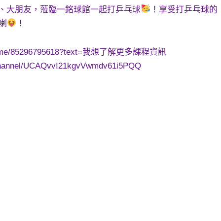
、大朋友，蒞臨一銘球館一起打乒乓球
！享受打乒乓球的
名喇
！
/wa.me/85296795618?text=我想了解更多課程資訊
channel/UCAQvvI21kgvVwmdv61i5PQQ
#乒乓球暑期班 #一銘體育 #恒常訓練班 #優惠 #荔枝角 #乒乓
班訓練課程 #星級球會 #乒乓球會 #乒乓球 #恆常訓練班 #青少年乒
港 #幼兒 #青少年 #全港青少年 #智能訓練系統 #全港唯一 #