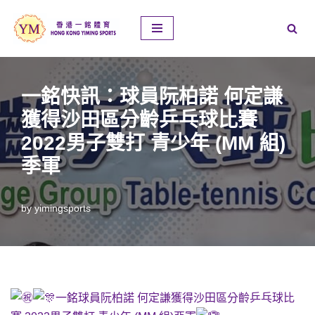
Skip
to
content
一銘快訊：球員阮柏諾 何定謙
獲得沙田區分齡乒乓球比賽
2022男子雙打 青少年 (MM 組)
季軍
by
yimingsports
一銘球員阮柏諾 何定謙獲得沙田區分齡乒乓球比