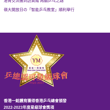
港青交流團到訪貴陽 再續乒乓之路
嶺大開放日の「智能乒乓教室」順利舉行
香港一銘體育獲得香港乒乓總會頒發
2022-2023年度星級球會獎項