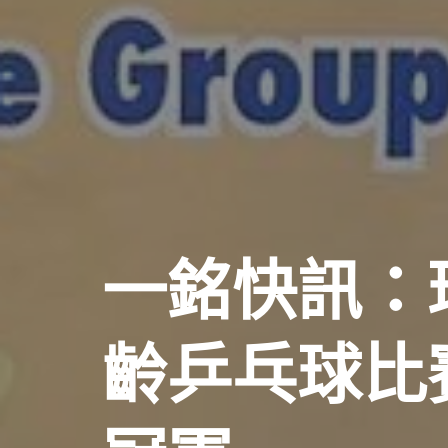
一銘快訊：
齡乒乓球比賽2