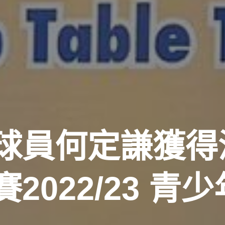
球員何定謙獲得
022/23 青少