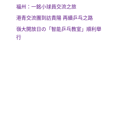
福州：一銘小球員交流之旅
港青交流團到訪貴陽 再續乒乓之路
嶺大開放日の「智能乒乓教室」順利舉
行